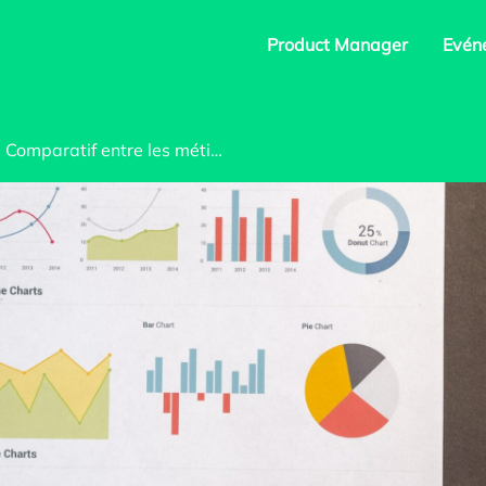
Product Manager
Evéne
Comparatif entre les métiers de Data Analyst et Data Scientist