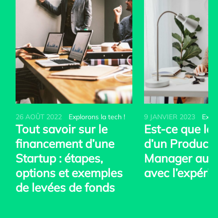
26 AOÛT 2022
Explorons la tech !
9 JANVIER 2023
Explo
Tout savoir sur le
Est-ce que le 
financement d’une
d’un Product
Startup : étapes,
Manager aug
options et exemples
avec l’expérie
de levées de fonds